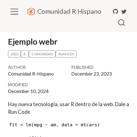
Comunidad R Hispano
Ejemplo webr
2023
R
COMUNIDAD
AVANCES
AUTHOR
PUBLISHED
Comunidad R-Hispano
December 23, 2023
MODIFIED
December 10, 2024
Hay nueva tecnología, usar R dentro de la web. Dale a
Run Code
fit = lm(mpg ~ am, data = mtcars)
