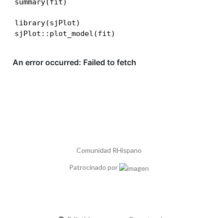
summary(fit)
library(sjPlot)

sjPlot::plot_model(fit)
Comunidad RHispano
Patrocinado por